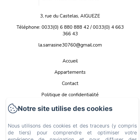
3, rue du Castelas, AIGUEZE
Téléphone: 0033(0) 6 880 888 42 / 0033(0) 4 663
366 43
la.sarrasine30760@gmail.com
Accueil
Appartements
Contact
Politique de confidentialité
Informations légales
Notre site utilise des cookies
Informations sur les cookies
EN
FR
DE
NL
Nous utilisons des cookies et des traceurs (y compris
de tiers) pour comprendre et optimiser votre
expérience de navigation et pour diffuser des