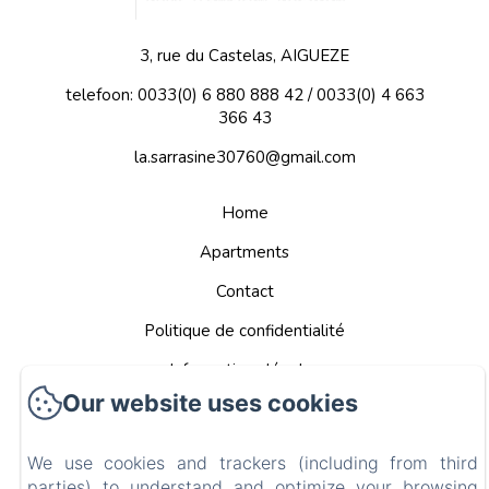
3, rue du Castelas, AIGUEZE
telefoon: 0033(0) 6 880 888 42 / 0033(0) 4 663
366 43
la.sarrasine30760@gmail.com
Home
Apartments
Contact
Politique de confidentialité
Informations légales
Our website uses cookies
Informations sur les cookies
EN
FR
DE
NL
We use cookies and trackers (including from third
parties) to understand and optimize your browsing