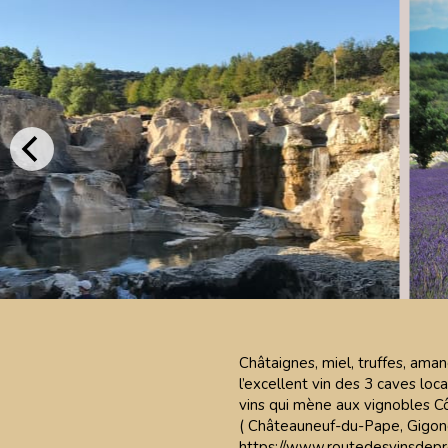
Châtaignes, miel, truffes, aman
l’excellent vin des 3 caves loca
vins qui mène aux vignobles Cô
( Châteauneuf-du-Pape, Gigonda
https://www.routedesvinsdep