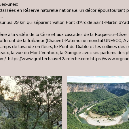
ues-unes:
lassées en Réserve naturelle nationale, un décor époustouflant po
..
ur les 29 km qui séparent Vallon Pont d’Arc de Saint-Martin d’Ar
ne à la vallée de la Cèze et aux cascades de la Roque-sur-Cèze.
friront de la fraîcheur (Chauvet-Patrimoine mondial UNESCO, Aven
hamps de lavande en fleurs, le Pont du Diable et les collines des 
sseaux, la vue du Mont Ventoux, la Garrigue avec ses parfums des 
om/
https://www.grottechauvet2ardeche.com
https://www.orgnac