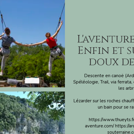
L'aventure
Enfin et s
doux de 
Descente en canoë (Ard
Spéléologie, Trail, via ferrat
les arb
Lézarder sur les roches chauff
un bain pour se ra
https://www.thueyts.fr
aventure.com/
https://
souterraine.