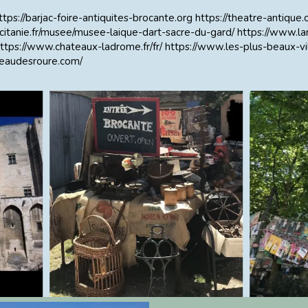
ttps://barjac-foire-antiquites-brocante.org
https://theatre-antique
citanie.fr/musee/musee-laique-dart-sacre-du-gard/
https://www.l
ttps://www.chateaux-ladrome.fr/fr/
https://www.les-plus-beaux-vi
teaudesroure.com/