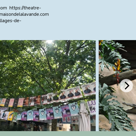
.com
https://theatre-
amaisondelalavande.com
llages-de-