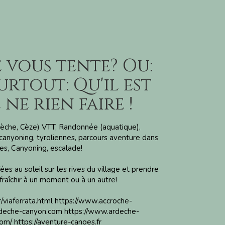
 vous tente? Ou:
urtout: Qu'il est
ne rien faire !
èche, Cèze) VTT, Randonnée (aquatique),
a, canyoning, tyroliennes, parcours aventure dans
res, Canyoning, escalade!
ées au soleil sur les rives du village et prendre
fraîchir à un moment ou à un autre!
/viaferrata.html
https://www.accroche-
ardeche-canyon.com
https://www.ardeche-
com/
https://aventure-canoes.fr