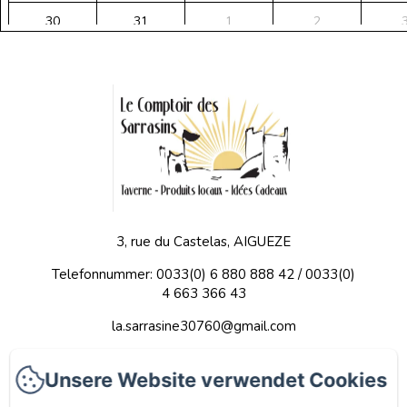
30
31
1
2
Ab 152€
Ab 152€
Ab 152€
Ab 152€
Ab 
3, rue du Castelas, AIGUEZE
Telefonnummer: 0033(0) 6 880 888 42 / 0033(0)
4 663 366 43
la.sarrasine30760@gmail.com
Home
Unsere Website verwendet Cookies
Apartments